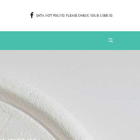
DATA NOT FOUND. PLEASE CHECK YOUR USER ID.