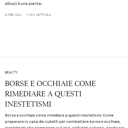
albus) è una pianta…
18 FEB 2024
2 MIN LETTURA
BEAUTY
BORSE E OCCHIAIE COME
RIMEDIARE A QUESTI
INESTETISMI
Borse e occhiaie come rimediare a questi inestetismi. Come
preparare in casa dei cubetti per combattere borse e occhiaie,
inestetismi che compaiono sul viso, collegati a stress, poche ore