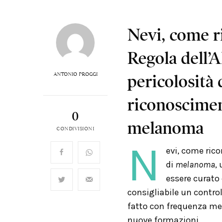
Nevi, come ri
Regola dell’
ANTONIO PROGGI
pericolosità 
riconosciment
0
melanoma
CONDIVISIONI
N
evi, come rico
di
melanoma
,
essere curato 
consigliabile un contr
fatto con frequenza mens
nuove formazioni.