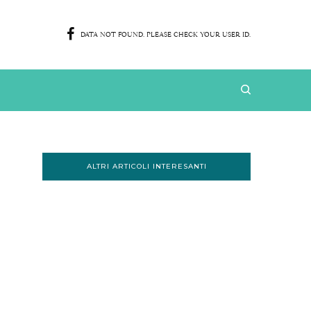
DATA NOT FOUND. PLEASE CHECK YOUR USER ID.
ALTRI ARTICOLI INTERESANTI