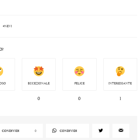
#NEVI
O?
OSO
ECCEZIONALE
FELICE
INTERESSANTE
0
0
1
CONDIVIDI
0
CONDIVIDI