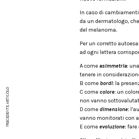
In caso di cambiamenti
da un dermatologo, che v
del melanoma.
Per un corretto autoes
ad ogni lettera corrispo
A come
asimmetria
: un
tenere in considerazion
B come
bordi
: la prese
PRECEDENTE ARTICOLO
C come
colore
: un colo
non vanno sottovalutat
D come
dimensione
: l’
vanno monitorati con a
E come
evoluzione
: far