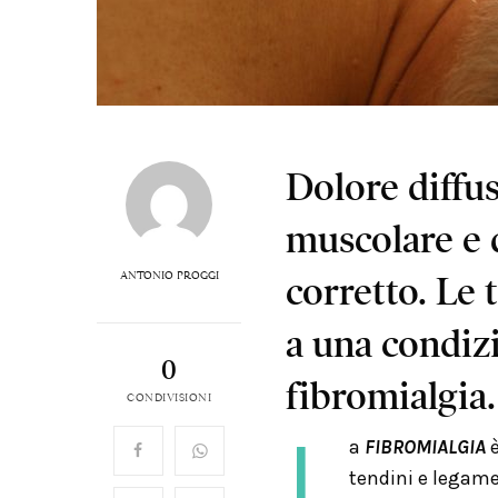
Dolore diffus
muscolare e 
ANTONIO PROGGI
corretto. Le 
a una condiz
0
fibromialgia.
CONDIVISIONI
L
a
FIBROMIALGIA
è
tendini e legam