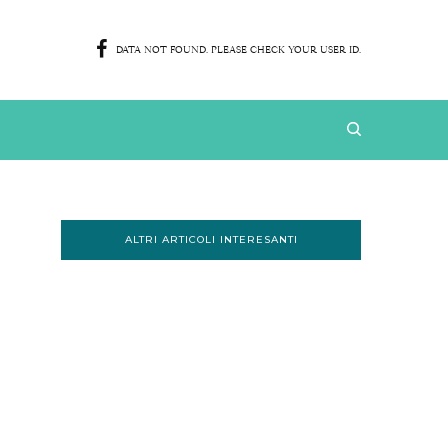
DATA NOT FOUND. PLEASE CHECK YOUR USER ID.
ALTRI ARTICOLI INTERESANTI