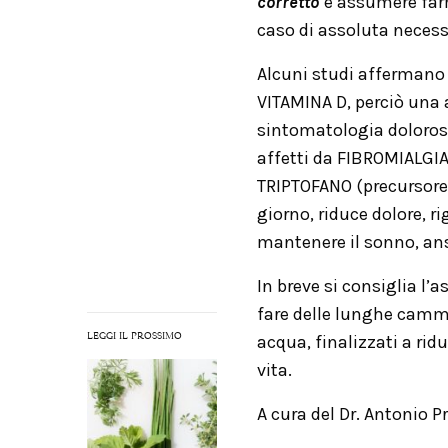
corretto
e assumere far
caso di assoluta necess
Alcuni studi affermano 
VITAMINA D, perciò una 
sintomatologia dolorosa
affetti da FIBROMIALGIA, 
TRIPTOFANO (precursore 
giorno, riduce dolore, ri
mantenere il sonno, an
In breve si consiglia l’
fare delle lunghe cammin
LEGGI IL PROSSIMO
acqua, finalizzati a rid
vita.
A cura del Dr. Antonio P