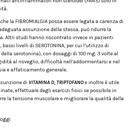
maci antinfiammatori non steroidei (FANS) solo in
ità.
che la FIBROMIALGIA possa essere legata a carenza di
adeguata assunzione della stessa, può ridurre la
. Altri studi hanno riscontrato invece in pazienti
bassi livelli di SEROTONINA, per cui l’utilizzo di
della serotonina), con dosaggi di 100 mg. 3 volte al
gidità al risveglio, difficoltà nell’addormentarsi e nel
sia e affaticamento generale.
assunzione di
VITAMINA D, TRIPTOFANO
e inoltre è utile
ate, effettuare degli esercizi fisici se possibile in
urre la tensione muscolare e migliorare la qualità della
roggi