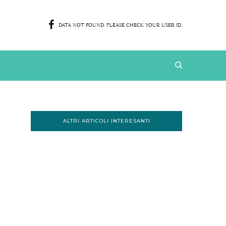
DATA NOT FOUND. PLEASE CHECK YOUR USER ID.
ALTRI ARTICOLI INTERESANTI