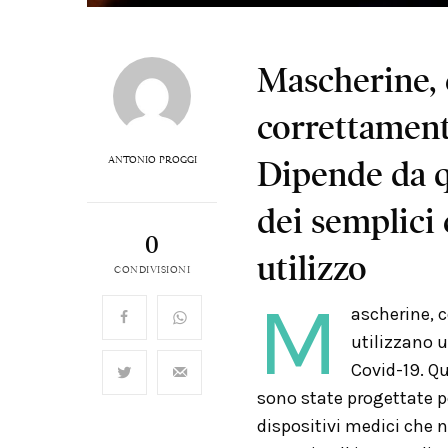
Mascherine, 
correttament
ANTONIO PROGGI
Dipende da q
dei semplici 
0
utilizzo
CONDIVISIONI
M
ascherine, 
utilizzano u
Covid-19. Q
sono state progettate p
dispositivi medici che 